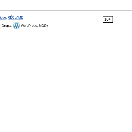
ique
,
RÉCLAME
18+
Drupal,
WordPress, MODx.