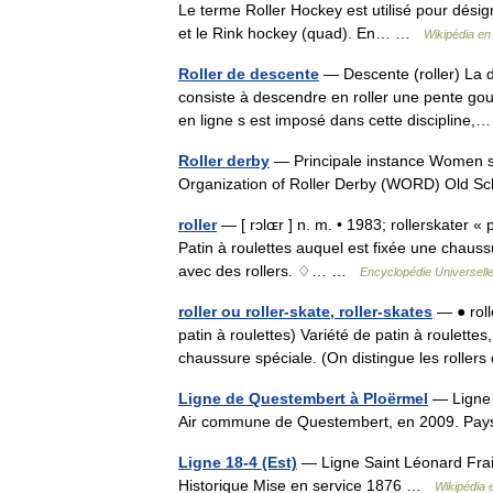
Le terme Roller Hockey est utilisé pour désigne
et le Rink hockey (quad). En… …
Wikipédia en
Roller de descente
— Descente (roller) La de
consiste à descendre en roller une pente gou
en ligne s est imposé dans cette disciplin
Roller derby
— Principale instance Women s 
Organization of Roller Derby (WORD) Old 
roller
— [ rɔlɶr ] n. m. • 1983; rollerskater « p
Patin à roulettes auquel est fixée une chaussur
avec des rollers. ♢… …
Encyclopédie Universell
roller ou roller-skate, roller-skates
— ● rolle
patin à roulettes) Variété de patin à roulette
chaussure spéciale. (On distingue les roller
Ligne de Questembert à Ploërmel
— Ligne 
Air commune de Questembert, en 2009. P
Ligne 18-4 (Est)
— Ligne Saint Léonard Frai
Historique Mise en service 1876 …
Wikipédia 