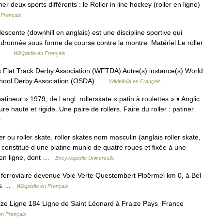
r deux sports différents : le Roller in line hockey (roller en ligne)
 Français
scente (downhill en anglais) est une discipline sportive qui
dronnée sous forme de course contre la montre. Matériel Le roller
e,… …
Wikipédia en Français
Flat Track Derby Association (WFTDA) Autre(s) instance(s) World
School Derby Association (OSDA) …
Wikipédia en Français
atineur » 1979; de l angl. rollerskate « patin à roulettes » ♦ Anglic.
e haute et rigide. Une paire de rollers. Faire du roller : patiner
e
r ou roller skate, roller skates nom masculin (anglais roller skate,
s, constitué d une platine munie de quatre roues et fixée à une
s en ligne, dont …
Encyclopédie Universelle
ferroviaire devenue Voie Verte Questembert Ploërmel km 0, à Bel
ays …
Wikipédia en Français
ze Ligne 184 Ligne de Saint Léonard à Fraize Pays France
en Français