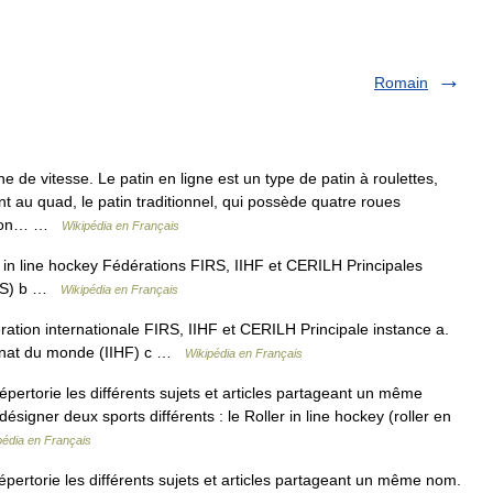
Romain
 de vitesse. Le patin en ligne est un type de patin à roulettes,
nt au quad, le patin traditionnel, qui possède quatre roues
s non… …
Wikipédia en Français
r in line hockey Fédérations FIRS, IIHF et CERILH Principales
IRS) b …
Wikipédia en Français
tion internationale FIRS, IIHF et CERILH Principale instance a.
nat du monde (IIHF) c …
Wikipédia en Français
rtorie les différents sujets et articles partageant un même
ésigner deux sports différents : le Roller in line hockey (roller en
pédia en Français
rtorie les différents sujets et articles partageant un même nom.