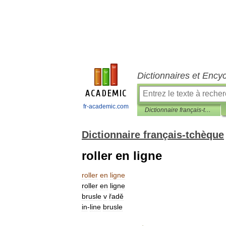
Dictionnaires et Ency
fr-academic.com
Dictionnaire français-tchèque
Dictionnaire français-tchèque
roller en ligne
roller
en
ligne
roller
en
ligne
brusle
v
řadě
in
-
line
brusle