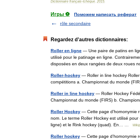
Dictionnaire
français
-
tchèque
.
2015
.
Игры ⚽
Поможем написать реферат
rôle secondaire
Regardez d'autres dictionnaires:
Roller en ligne
— Une paire de patins en ligne
utilisé pour le patinage en ligne. Contraireme
disposées en deux rangées de deux roue
Roller-hockey
— Roller in line hockey Rolle
compétitions a. Championnat du monde (F
Roller in line hockey
— Roller Hockey Fédéra
Championnat du monde (FIRS) b. Champion
Roller Hockey
— Cette page d’homonymie répe
nom. Le terme Roller Hockey est utilisé pour d
ligne) et le Rink hockey (quad). En… …
Wiki
Roller hockey
— Cette page d’homonymie répe